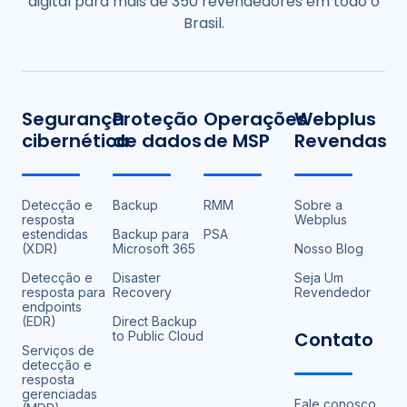
digital para mais de 350 revendedores em todo o
Brasil.
Segurança
Proteção
Operações
Webplus
cibernética
de dados
de MSP
Revendas
Detecção e
Backup
RMM
Sobre a
resposta
Webplus
estendidas
Backup para
PSA
(XDR)
Microsoft 365
Nosso Blog
Detecção e
Disaster
Seja Um
resposta para
Recovery
Revendedor
endpoints
(EDR)
Direct Backup
Contato
to Public Cloud
Serviços de
detecção e
resposta
gerenciadas
Fale conosco