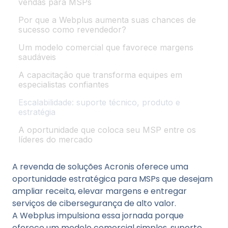
vendas para MSPs
Por que a Webplus aumenta suas chances de
sucesso como revendedor?
Um modelo comercial que favorece margens
saudáveis
A capacitação que transforma equipes em
especialistas confiantes
Escalabilidade: suporte técnico, produto e
estratégia
A oportunidade que coloca seu MSP entre os
líderes do mercado
A revenda de soluções Acronis oferece uma
oportunidade estratégica para MSPs que desejam
ampliar receita, elevar margens e entregar
serviços de cibersegurança de alto valor.
A Webplus impulsiona essa jornada porque
oferece um modelo comercial simples, suporte