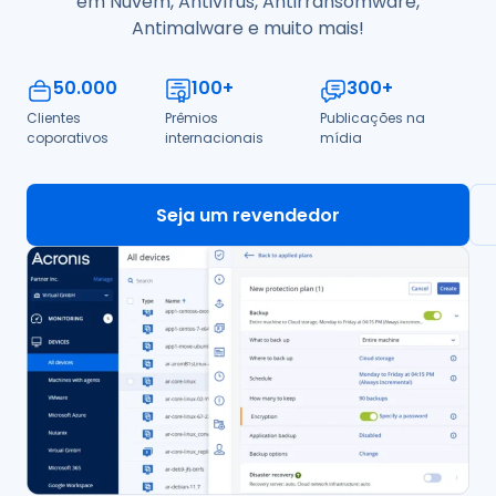
em Nuvem, Antivírus, Antirransomware,
Antimalware e muito mais!
50
.000
100
+
300
+
Clientes
Prêmios
Publicações na
coporativos
internacionais
mídia
Seja um revendedor