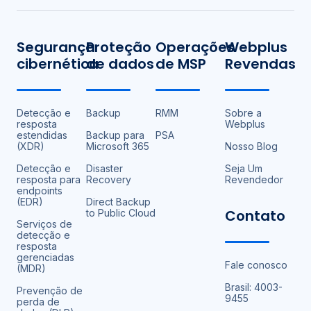
Segurança
Proteção
Operações
Webplus
cibernética
de dados
de MSP
Revendas
Detecção e
Backup
RMM
Sobre a
resposta
Webplus
estendidas
Backup para
PSA
(XDR)
Microsoft 365
Nosso Blog
Detecção e
Disaster
Seja Um
resposta para
Recovery
Revendedor
endpoints
(EDR)
Direct Backup
Contato
to Public Cloud
Serviços de
detecção e
resposta
gerenciadas
Fale conosco
(MDR)
Brasil: 4003-
Prevenção de
9455
perda de