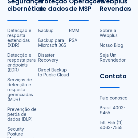
Segurança
Proteção
Operações
Webplus
cibernética
de dados
de MSP
Revendas
Detecção e
Backup
RMM
Sobre a
resposta
Webplus
estendidas
Backup para
PSA
(XDR)
Microsoft 365
Nosso Blog
Detecção e
Disaster
Seja Um
resposta para
Recovery
Revendedor
endpoints
(EDR)
Direct Backup
Contato
to Public Cloud
Serviços de
detecção e
resposta
gerenciadas
Fale conosco
(MDR)
Brasil: 4003-
Prevenção de
9455
perda de
dados (DLP)
Intl: +55 (11)
4063-7555
Security
Posture